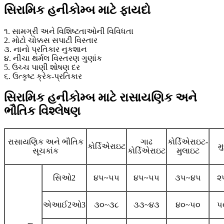
સિરામિક હનીકોમ્બ માટે ફાયદો
૧. સામગ્રી અને વિશિષ્ટતાઓની વિવિધતા
2. મોટો ચોક્કસ સપાટી વિસ્તાર
૩. નાનો પ્રતિકાર નુકશાન
૪. નીચા થર્મલ વિસ્તરણ ગુણાંક
5. ઉચ્ચ પાણી શોષણ દર
૬. ઉત્કૃષ્ટ ક્રેક-પ્રતિકાર
સિરામિક હનીકોમ્બ માટે રાસાયણિક અને
ભૌતિક વિશ્લેષણ
રાસાયણિક અને ભૌતિક
ગાઢ
કોર્ડિએરાઇટ-
કોર્ડિએરાઇટ
મ
સૂચકાંક
કોર્ડિએરાઇટ
મુલાઇટ
સિઓ2
૪૫~૫૫
૪૫~૫૫
૩૫~૪૫
૨
એઆઈ2ઓ3
૩૦~૩૮
૩૩~૪૩
૪૦~૫૦
૫