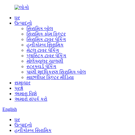
ઘર
ઉત્પાદનો
સિરામિક બોલ
સિરામિક ફોમ ફિલ્ટર
સિરામિક ટાવર પેકિંગ
હનીકોમ્બ સિરામિક
મેટલ ટાવર પેકિંગ
પ્લાસ્ટિક ટાવર પેકિંગ
મોલેક્યુલર ચાળણી
સ્ટ્રક્ચર્ડ પેકિંગ
પાણી શુદ્ધિકરણ સિરામિક બોલ
માછલીઘર ફિલ્ટર મીડિયા
સમાચાર
પ્રશ્નો
અમારા વિશે
અમારો સંપર્ક કરો
English
ઘર
ઉત્પાદનો
હનીકોમ્બ સિરામિક