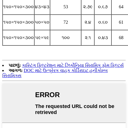
૧૫૦×૧૫૦×૩૦૦
૪૩×૪૩
53
૨.૭૯
૦.૬૭
64
૧૫૦×૧૫૦×૩૦૦
૫૦×૫૦
72
૨.૪
૦.૬૦
61
૧૫૦×૧૫૦×૩૦૦
૫૯×૫૯
૧૦૦
૨.૧
૦.૪૩
68
પાછલું:
કાસ્ટિંગ ફિલ્ટરેશન માટે ઝિર્કોનિયા સિરામિક ફોમ ફિલ્ટર્સ
આગળ:
DOC માટે ઉત્પ્રેરક વાહક કોર્ડિરાઇટ હનીકોમ્બ
સિરામિક્સ