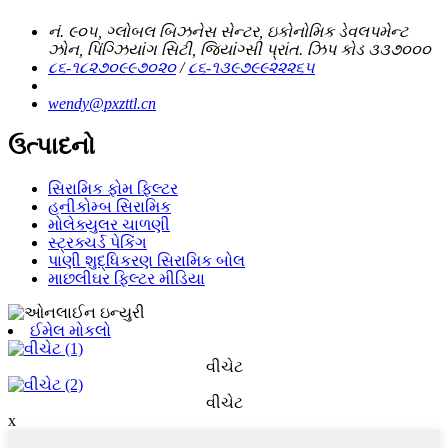
નં. ૯૦૫, ગ્લોબલ બિઝનેસ સેન્ટર, ઇકોનોમિક ડેવલપમેન્ટ
ઝોન, પિંગ્ઝિયાંગ સિટી, જિયાંગ્સી પ્રાંત. ઝિપ કોડ ૩૩૭૦૦૦
૮૬-૧૮૨૭૦૯૯૭૦૨૦
/
૮૬-૧૩૯૭૯૯૨૨૨૬૫
wendy@pxzttl.cn
ઉત્પાદનો
સિરામિક ફોમ ફિલ્ટર
હનીકોમ્બ સિરામિક
મોલેક્યુલર ચાળણી
સ્ટ્રક્ચર્ડ પેકિંગ
પાણી શુદ્ધિકરણ સિરામિક બોલ
માછલીઘર ફિલ્ટર મીડિયા
ઈમેલ મોકલો
વીચેટ
વીચેટ
x