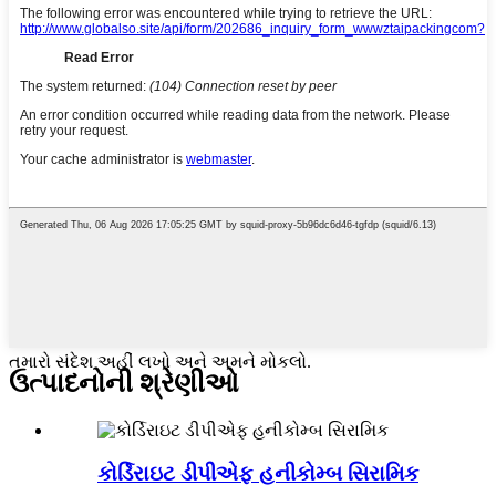
તમારો સંદેશ અહીં લખો અને અમને મોકલો.
ઉત્પાદનોની શ્રેણીઓ
કોર્ડિરાઇટ ડીપીએફ હનીકોમ્બ સિરામિક