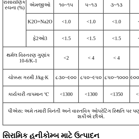
રાસાયણિક
એમજીઓ
૧૦~૧૫
૫~૧૩
૩~૧૩
રચના (%)
K2O+Na2O
<1.0
<1.0
<1.0
ફે2ઓ3
<1.5
<1.5
<1.5
થર્મલ વિસ્તરણ ગુણાંક
<2
< 4
< 4
10-6/K-1
ચોક્કસ ગરમી J/kg·K
૮૩૦~૯૦૦
૮૫૦~૯૫૦
૮૫૦~૧૦૦૦
૯૦
કાર્યકારી તાપમાન ℃
<1300
<1300
<1350
<
પીએસ: અમે તમારી વિનંતી અને વાસ્તવિક ઓપરેટિંગ સ્થિતિ પર પ
શકીએ છીએ.
સિરામિક હનીકોમ્બ માટે ઉત્પાદન