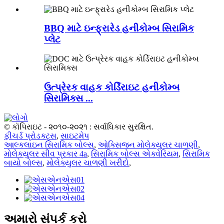
BBQ માટે ઇન્ફ્રારેડ હનીકોમ્બ સિરામિક
પ્લેટ
ઉત્પ્રેરક વાહક કોર્ડિરાઇટ હનીકોમ્બ
સિરામિક્સ ...
© કૉપિરાઇટ - ૨૦૧૦-૨૦૨૧ : સર્વાધિકાર સુરક્ષિત.
ફીચર્ડ પ્રોડક્ટ્સ
,
સાઇટમેપ
આલ્કલાઇન સિરામિક બોલ્સ
,
ઓક્સિજન મોલેક્યુલર ચાળણી
,
મોલેક્યુલર સીવ પ્રકાર 4a
,
સિરામિક બોલ્સ એક્વેરિયમ
,
સિરામિક
બાયો બોલ્સ
,
મોલેક્યુલર ચાળણી ખરીદો
,
અમારો સંપર્ક કરો