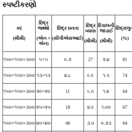
સ્પષ્ટીકરણો
છિદ્ર
છિદ્ર
દિવાલની
કદ
જથ્થો
છિદ્ર ઘનતા
છિદ્રાળુ
વ્યાસ
જાડાઈ
(મીમી)
(એન ×
(સીપીએસઆઈ)
(%)
(મીમી)
(મીમી)
એન)
૧૫૦×૧૫૦×૩૦૦
૫×૫
૦.૭
27
૨.૪
81
૧૫૦×૧૫૦×૩૦૦
૧૩×૧૩
૪.૮
૯.૯
૧.૫
74
૧૫૦×૧૫૦×૩૦૦
૨૦×૨૦
11
૬.૦
૧.૪
64
૧૫૦×૧૫૦×૩૦૦
૨૫×૨૫
18
૪.૯
૧.૦૦
67
૧૫૦×૧૫૦×૩૦૦
૪૦×૪૦
46
૩.૦
૦.૭૩
64