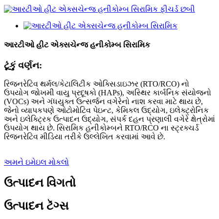
આરટીઓ હીટ એક્સચેન્જ હનીકોમ્બ સિરામિક
ટૂંકું વર્ણન:
રિજનરેટિવ થર્મલ/કેટાલિટીક ઓક્સિડાઇઝર (RTO/RCO) નો
ઉપયોગ જોખમી વાયુ પ્રદૂષકો (HAPs), અસ્થિર કાર્બનિક સંયોજનો
(VOCs) અને ગંધયુક્ત ઉત્સર્જન વગેરેનો નાશ કરવા માટે થાય છે,
જેનો વ્યાપકપણે ઓટોમોટિવ પેઇન્ટ, કેમિકલ ઉદ્યોગ, ઇલેક્ટ્રોનિક
અને ઇલેક્ટ્રિક ઉત્પાદન ઉદ્યોગ, સંપર્ક દહન પ્રણાલી વગેરે ક્ષેત્રોમાં
ઉપયોગ થાય છે. સિરામિક હનીકોમ્બને RTO/RCO ના સ્ટ્રક્ચર્ડ
રિજનરેટિવ મીડિયા તરીકે ઉલ્લેખિત કરવામાં આવે છે.
અમને ઇમેઇલ મોકલો
ઉત્પાદન વિગતો
ઉત્પાદન ટૅગ્સ