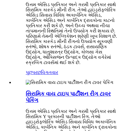
ઉત્તમ એસિડ પ્રતિકાર અને ગરમી પ્રતિકાર સાથે
સિરામિક કાસ્કેડ મીની રીંગ. તેઓ હાઇડ્રોફ્લોરિક
એસિડ સિવાય વિવિધ અકાર્બનિક એસિડ,
કાર્બનિક એસિડ અને કાર્બનિક દ્રાવકોના કાટનો
પ્રતિકાર કરી શકે છે, અને ઉચ્ચ અથવા નીચા
તાપમાનની સ્થિતિમાં તેનો ઉપયોગ કરી શકાય છે.
પરિણામે તેમની એપ્લિકેશન શ્રેણી ખૂબ વિશાળ છે.
સિરામિક કાસ્કેડ મીની રીંગનો ઉપયોગ સૂકવણી
સ્તંભો, શોષક સ્તંભો, ઠંડક ટાવર્સ, રાસાયણિક
ઉદ્યોગ, ધાતુશાસ્ત્ર ઉદ્યોગ, કોલસા ગેસ
ઉદ્યોગ, ઓક્સિજન ઉત્પાદક ઉદ્યોગ વગેરેમાં
સ્ક્રબિંગ ટાવર્સમાં થઈ શકે છે.
પૂછપરછ
વિગતવાર
સિરામિક વાય ટાઇપ પાર્ટીશન રીંગ ટાવર
પેકિંગ
ઉત્તમ એસિડ પ્રતિકાર અને ગરમી પ્રતિકાર સાથે
સિરામિક Y પ્રકારની પાર્ટીશન રિંગ. તેઓ
હાઇડ્રોફ્લોરિક એસિડ સિવાય વિવિધ અકાર્બનિક
એસિડ, કાર્બનિક એસિડ અને કાર્બનિક દ્રાવકોના