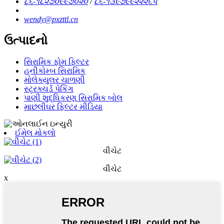
૮૬-૧૮૨૭૦૯૯૭૦૨૦
/
૮૬-૧૩૯૭૯૯૨૨૨૬૫
wendy@pxzttl.cn
ઉત્પાદનો
સિરામિક ફોમ ફિલ્ટર
હનીકોમ્બ સિરામિક
મોલેક્યુલર ચાળણી
સ્ટ્રક્ચર્ડ પેકિંગ
પાણી શુદ્ધિકરણ સિરામિક બોલ
માછલીઘર ફિલ્ટર મીડિયા
ઈમેલ મોકલો
વીચેટ
વીચેટ
x