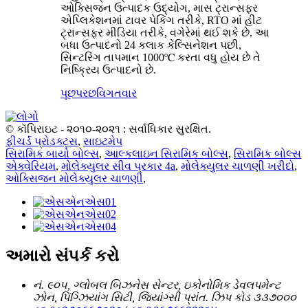
ઓક્સિજન ઉત્પાદક ઉદ્યોગ, માસ ટ્રાન્સફર
એપ્લિકેશનમાં ટાવર પેકિંગ તરીકે, RTO માં હીટ
ટ્રાન્સફર મીડિયા તરીકે, વગેરેમાં થઈ શકે છે. આ
બધા ઉત્પાદનો 24 કલાક કેલ્સિનેશન પછી,
સિન્ટરિંગ તાપમાન 1000℃ કરતા વધુ હોય છે તે
નિષ્ક્રિય ઉત્પાદનો છે.
પૂછપરછ
વિગતવાર
© કૉપિરાઇટ - ૨૦૧૦-૨૦૨૧ : સર્વાધિકાર સુરક્ષિત.
ફીચર્ડ પ્રોડક્ટ્સ
,
સાઇટમેપ
સિરામિક બાયો બોલ્સ
,
આલ્કલાઇન સિરામિક બોલ્સ
,
સિરામિક બોલ્સ
એક્વેરિયમ
,
મોલેક્યુલર સીવ પ્રકાર 4a
,
મોલેક્યુલર ચાળણી ખરીદો
,
ઓક્સિજન મોલેક્યુલર ચાળણી
,
અમારો સંપર્ક કરો
નં. ૯૦૫, ગ્લોબલ બિઝનેસ સેન્ટર, ઇકોનોમિક ડેવલપમેન્ટ
ઝોન, પિંગ્ઝિયાંગ સિટી, જિયાંગ્સી પ્રાંત. ઝિપ કોડ ૩૩૭૦૦૦