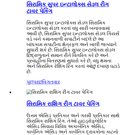
સિરામિક સુપર ઇન્ટાલોક્સ સેડલ રીંગ
ટાવર પેકિંગ
સિરામિક સુપર ઇન્ટાલોક્સ સેડલ સિરામિક
ઇન્ટાલોક્સ સેડલ કરતાં વધુ સારી બનાવવામાં
આવી છે, સિરામિક સુપર ઇન્ટાલોક્સ સેડલ ગિયર્સ
વડે બંને કમાનવાળી સપાટીને બદલે છે આ
બાંધકામ સપાટીના ક્ષેત્રફળ અને ખાલી જગ્યાને
સુધારી શકે છે. સિરામિક સુપર ઇન્ટાલોક્સ સેડલ
છિદ્રાળુતાને સમાન રીતે વિતરિત કરે છે અને
પ્રવાહીના વિતરણમાં સુધારો કરે છે, વધુ ક્ષમતા
અને સિરામિક રેશિંગ રિંગ કરતાં ઓછું દબાણ ઘટાડે
છે.
પૂછપરછ
વિગતવાર
સિરામિક રાશિગ રીંગ ટાવર પેકિંગ
ઉત્તમ એસિડ પ્રતિકાર અને ગરમી પ્રતિકાર સાથે
સિરામિક રાશિગ રિંગ. તેઓ હાઇડ્રોફ્લોરિક
એસિડ સિવાય વિવિધ અકાર્બનિક એસિડ,
કાર્બનિક એસિડ અને કાર્બનિક દ્રાવકોના કાટનો