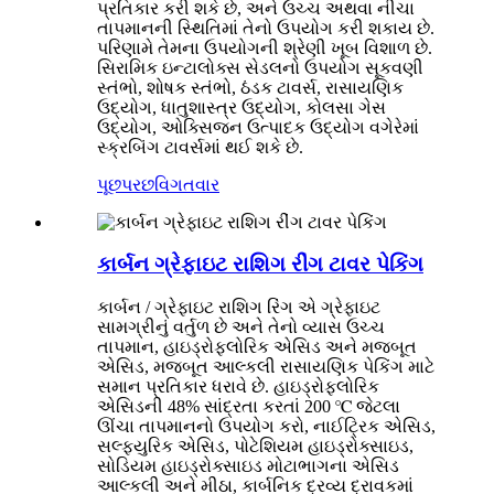
પ્રતિકાર કરી શકે છે, અને ઉચ્ચ અથવા નીચા
તાપમાનની સ્થિતિમાં તેનો ઉપયોગ કરી શકાય છે.
પરિણામે તેમના ઉપયોગની શ્રેણી ખૂબ વિશાળ છે.
સિરામિક ઇન્ટાલોક્સ સેડલનો ઉપયોગ સૂકવણી
સ્તંભો, શોષક સ્તંભો, ઠંડક ટાવર્સ, રાસાયણિક
ઉદ્યોગ, ધાતુશાસ્ત્ર ઉદ્યોગ, કોલસા ગેસ
ઉદ્યોગ, ઓક્સિજન ઉત્પાદક ઉદ્યોગ વગેરેમાં
સ્ક્રબિંગ ટાવર્સમાં થઈ શકે છે.
પૂછપરછ
વિગતવાર
કાર્બન ગ્રેફાઇટ રાશિગ રીંગ ટાવર પેકિંગ
કાર્બન / ગ્રેફાઇટ રાશિગ રિંગ એ ગ્રેફાઇટ
સામગ્રીનું વર્તુળ છે અને તેનો વ્યાસ ઉચ્ચ
તાપમાન, હાઇડ્રોફ્લોરિક એસિડ અને મજબૂત
એસિડ, મજબૂત આલ્કલી રાસાયણિક પેકિંગ માટે
સમાન પ્રતિકાર ધરાવે છે. હાઇડ્રોફ્લોરિક
એસિડની 48% સાંદ્રતા કરતાં 200 ℃ જેટલા
ઊંચા તાપમાનનો ઉપયોગ કરો, નાઈટ્રિક એસિડ,
સલ્ફ્યુરિક એસિડ, પોટેશિયમ હાઇડ્રોક્સાઇડ,
સોડિયમ હાઇડ્રોક્સાઇડ મોટાભાગના એસિડ
આલ્કલી અને મીઠા, કાર્બનિક દ્રવ્ય દ્રાવકમાં