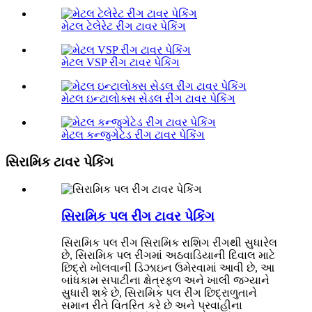
મેટલ ટેલેરેટ રીંગ ટાવર પેકિંગ
મેટલ VSP રીંગ ટાવર પેકિંગ
મેટલ ઇન્ટાલોક્સ સેડલ રીંગ ટાવર પેકિંગ
મેટલ કન્જુગેટેડ રીંગ ટાવર પેકિંગ
સિરામિક ટાવર પેકિંગ
સિરામિક પલ રીંગ ટાવર પેકિંગ
સિરામિક પલ રીંગ સિરામિક રાશિગ રીંગથી સુધારેલ
છે, સિરામિક પલ રીંગમાં અઠવાડિયાની દિવાલ માટે
છિદ્રો ખોલવાની ડિઝાઇન ઉમેરવામાં આવી છે, આ
બાંધકામ સપાટીના ક્ષેત્રફળ અને ખાલી જગ્યાને
સુધારી શકે છે, સિરામિક પલ રીંગ છિદ્રાળુતાને
સમાન રીતે વિતરિત કરે છે અને પ્રવાહીના