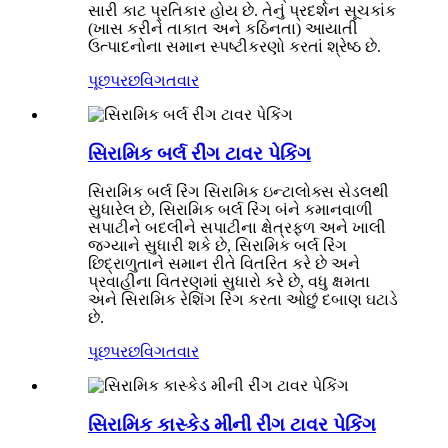
સારી કાટ પ્રતિકાર હોય છે. તેનું પ્રદર્શન સૂચકાંક
(ખાસ કરીને તાકાત અને કઠિનતા) આયાતી
ઉત્પાદનોના સમાન સ્પષ્ટીકરણો કરતાં શ્રેષ્ઠ છે.
પૂછપરછ
વિગતવાર
સિરામિક બર્લ રીંગ ટાવર પેકિંગ
સિરામિક બર્લ રિંગ સિરામિક ઇન્ટાલોક્સ સેડલથી
સુધારેલ છે, સિરામિક બર્લ રિંગ બંને કમાનવાળી
સપાટીને બદલીને સપાટીના ક્ષેત્રફળ અને ખાલી
જગ્યાને સુધારી શકે છે, સિરામિક બર્લ રિંગ
છિદ્રાળુતાને સમાન રીતે વિતરિત કરે છે અને
પ્રવાહીના વિતરણમાં સુધારો કરે છે, વધુ ક્ષમતા
અને સિરામિક રેશિંગ રિંગ કરતા ઓછું દબાણ ઘટાડે
છે.
પૂછપરછ
વિગતવાર
સિરામિક કાસ્કેડ મીની રીંગ ટાવર પેકિંગ