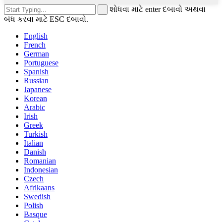
શોધવા માટે enter દબાવો અથવા
બંધ કરવા માટે ESC દબાવો.
English
French
German
Portuguese
Spanish
Russian
Japanese
Korean
Arabic
Irish
Greek
Turkish
Italian
Danish
Romanian
Indonesian
Czech
Afrikaans
Swedish
Polish
Basque