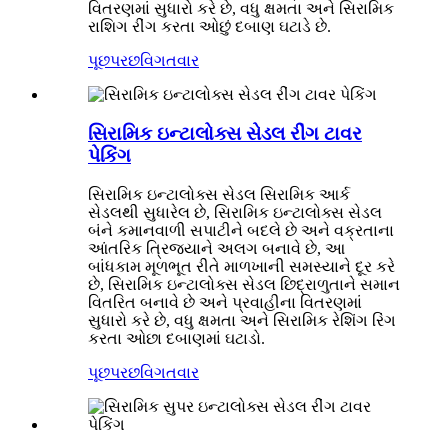
વિતરણમાં સુધારો કરે છે, વધુ ક્ષમતા અને સિરામિક
રાશિગ રીંગ કરતા ઓછું દબાણ ઘટાડે છે.
પૂછપરછ
વિગતવાર
સિરામિક ઇન્ટાલોક્સ સેડલ રીંગ ટાવર
પેકિંગ
સિરામિક ઇન્ટાલોક્સ સેડલ સિરામિક આર્ક
સેડલથી સુધારેલ છે, સિરામિક ઇન્ટાલોક્સ સેડલ
બંને કમાનવાળી સપાટીને બદલે છે અને વક્રતાના
આંતરિક ત્રિજ્યાને અલગ બનાવે છે, આ
બાંધકામ મૂળભૂત રીતે માળખાની સમસ્યાને દૂર કરે
છે, સિરામિક ઇન્ટાલોક્સ સેડલ છિદ્રાળુતાને સમાન
વિતરિત બનાવે છે અને પ્રવાહીના વિતરણમાં
સુધારો કરે છે, વધુ ક્ષમતા અને સિરામિક રેશિંગ રિંગ
કરતા ઓછા દબાણમાં ઘટાડો.
પૂછપરછ
વિગતવાર