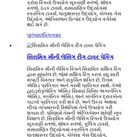
ક્રોસ રિંગનો ઉપયોગ સૂકવણી સ્તંભો, શોષક
સ્તંભો, ઠંડક ટાવર્સ, રાસાયણિક ઉદ્યોગમાં
સ્ક્રબિંગ ટાવર્સ, ધાતુશાસ્ત્ર ઉદ્યોગ, કોલસા ગેસ
ઉદ્યોગ, ઓક્સિજન ઉત્પાદક ઉદ્યોગ વગેરેમાં
થઈ શકે છે.
પૂછપરછ
વિગતવાર
સિરામિક મીની લેસિંગ રીંગ ટાવર પેકિંગ
સિરામિક મીની લેસિંગ રિંગને સિરામિક રાશિગ રિંગ
દ્વારા સુધારેલ છે, જેમાં રાશિગ રિંગ કરતાં વધુ સારી
સપાટી વિસ્તાર અને સંકુચિત શક્તિ છે, ઉત્તમ
એસિડ પ્રતિકાર અને ગરમી પ્રતિકાર સાથે. તેઓ
હાઇડ્રોફ્લોરિક એસિડ સિવાય વિવિધ અકાર્બનિક
એસિડ, કાર્બનિક એસિડ અને કાર્બનિક દ્રાવકોના
કાટનો પ્રતિકાર કરી શકે છે, અને ઉચ્ચ અથવા
નીચા તાપમાનની સ્થિતિમાં તેનો ઉપયોગ કરી
શકાય છે. પરિણામે તેમની એપ્લિકેશન શ્રેણી ખૂબ
વિશાળ છે. સિરામિક મીની લેસિંગ રિંગનો ઉપયોગ
સૂકવણી સ્તંભો, શોષક સ્તંભો, કૂલિંગ ટાવર્સ,
રાસાયણિક ઉદ્યોગમાં સ્ક્રબિંગ ટાવર્સ,
ધાતુશાસ્ત્ર ઉદ્યોગ, કોલસા ગેસ ઉદ્યોગ,