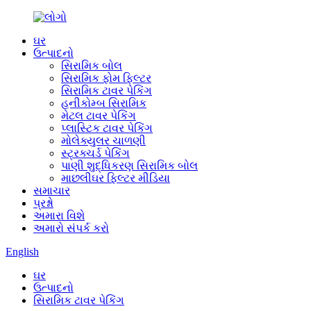
ઘર
ઉત્પાદનો
સિરામિક બોલ
સિરામિક ફોમ ફિલ્ટર
સિરામિક ટાવર પેકિંગ
હનીકોમ્બ સિરામિક
મેટલ ટાવર પેકિંગ
પ્લાસ્ટિક ટાવર પેકિંગ
મોલેક્યુલર ચાળણી
સ્ટ્રક્ચર્ડ પેકિંગ
પાણી શુદ્ધિકરણ સિરામિક બોલ
માછલીઘર ફિલ્ટર મીડિયા
સમાચાર
પ્રશ્નો
અમારા વિશે
અમારો સંપર્ક કરો
English
ઘર
ઉત્પાદનો
સિરામિક ટાવર પેકિંગ