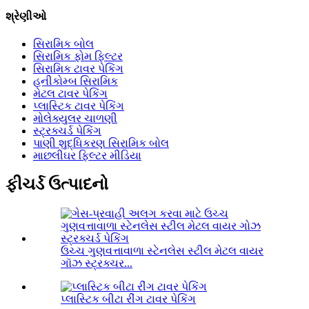
શ્રેણીઓ
સિરામિક બોલ
સિરામિક ફોમ ફિલ્ટર
સિરામિક ટાવર પેકિંગ
હનીકોમ્બ સિરામિક
મેટલ ટાવર પેકિંગ
પ્લાસ્ટિક ટાવર પેકિંગ
મોલેક્યુલર ચાળણી
સ્ટ્રક્ચર્ડ પેકિંગ
પાણી શુદ્ધિકરણ સિરામિક બોલ
માછલીઘર ફિલ્ટર મીડિયા
ફીચર્ડ ઉત્પાદનો
ઉચ્ચ ગુણવત્તાવાળા સ્ટેનલેસ સ્ટીલ મેટલ વાયર
ગૉઝ સ્ટ્રક્ચર...
પ્લાસ્ટિક બીટા રીંગ ટાવર પેકિંગ