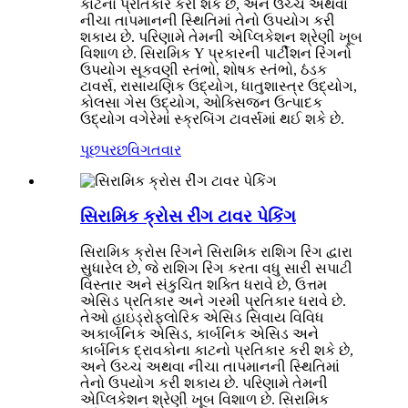
કાટનો પ્રતિકાર કરી શકે છે, અને ઉચ્ચ અથવા
નીચા તાપમાનની સ્થિતિમાં તેનો ઉપયોગ કરી
શકાય છે. પરિણામે તેમની એપ્લિકેશન શ્રેણી ખૂબ
વિશાળ છે. સિરામિક Y પ્રકારની પાર્ટીશન રિંગનો
ઉપયોગ સૂકવણી સ્તંભો, શોષક સ્તંભો, ઠંડક
ટાવર્સ, રાસાયણિક ઉદ્યોગ, ધાતુશાસ્ત્ર ઉદ્યોગ,
કોલસા ગેસ ઉદ્યોગ, ઓક્સિજન ઉત્પાદક
ઉદ્યોગ વગેરેમાં સ્ક્રબિંગ ટાવર્સમાં થઈ શકે છે.
પૂછપરછ
વિગતવાર
સિરામિક ક્રોસ રીંગ ટાવર પેકિંગ
સિરામિક ક્રોસ રિંગને સિરામિક રાશિગ રિંગ દ્વારા
સુધારેલ છે, જે રાશિગ રિંગ કરતા વધુ સારી સપાટી
વિસ્તાર અને સંકુચિત શક્તિ ધરાવે છે, ઉત્તમ
એસિડ પ્રતિકાર અને ગરમી પ્રતિકાર ધરાવે છે.
તેઓ હાઇડ્રોફ્લોરિક એસિડ સિવાય વિવિધ
અકાર્બનિક એસિડ, કાર્બનિક એસિડ અને
કાર્બનિક દ્રાવકોના કાટનો પ્રતિકાર કરી શકે છે,
અને ઉચ્ચ અથવા નીચા તાપમાનની સ્થિતિમાં
તેનો ઉપયોગ કરી શકાય છે. પરિણામે તેમની
એપ્લિકેશન શ્રેણી ખૂબ વિશાળ છે. સિરામિક