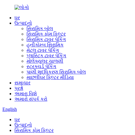
ઘર
ઉત્પાદનો
સિરામિક બોલ
સિરામિક ફોમ ફિલ્ટર
સિરામિક ટાવર પેકિંગ
હનીકોમ્બ સિરામિક
મેટલ ટાવર પેકિંગ
પ્લાસ્ટિક ટાવર પેકિંગ
મોલેક્યુલર ચાળણી
સ્ટ્રક્ચર્ડ પેકિંગ
પાણી શુદ્ધિકરણ સિરામિક બોલ
માછલીઘર ફિલ્ટર મીડિયા
સમાચાર
પ્રશ્નો
અમારા વિશે
અમારો સંપર્ક કરો
English
ઘર
ઉત્પાદનો
સિરામિક ફોમ ફિલ્ટર