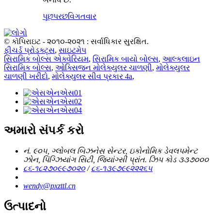
પૂછપરછ
વિગતવાર
© કૉપિરાઇટ - ૨૦૧૦-૨૦૨૧ : સર્વાધિકાર સુરક્ષિત.
ફીચર્ડ પ્રોડક્ટ્સ
,
સાઇટમેપ
સિરામિક બોલ્સ એક્વેરિયમ
,
સિરામિક બાયો બોલ્સ
,
આલ્કલાઇન
સિરામિક બોલ્સ
,
ઓક્સિજન મોલેક્યુલર ચાળણી
,
મોલેક્યુલર
ચાળણી ખરીદો
,
મોલેક્યુલર સીવ પ્રકાર 4a
,
અમારો સંપર્ક કરો
નં. ૯૦૫, ગ્લોબલ બિઝનેસ સેન્ટર, ઇકોનોમિક ડેવલપમેન્ટ
ઝોન, પિંગ્ઝિયાંગ સિટી, જિયાંગ્સી પ્રાંત. ઝિપ કોડ ૩૩૭૦૦૦
૮૬-૧૮૨૭૦૯૯૭૦૨૦
/
૮૬-૧૩૯૭૯૯૨૨૨૬૫
wendy@pxzttl.cn
ઉત્પાદનો