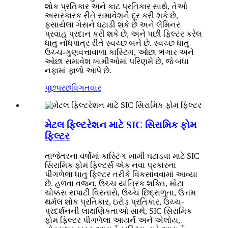
શોક પ્રતિકાર અને કાટ પ્રતિકાર સાથે, તેઓ
અસરકારક રીતે સમાવેશને દૂર કરી શકે છે,
ફસાયેલા ગેસને ઘટાડી શકે છે અને લેમિનર
પ્રવાહ પ્રદાન કરી શકે છે, અને પછી ફિલ્ટર કરેલ
ધાતુ નોંધપાત્ર રીતે સ્વચ્છ બને છે. સ્વચ્છ ધાતુ
ઉચ્ચ-ગુણવત્તાવાળા કાસ્ટિંગ, ઓછા ભંગાર અને
ઓછા સમાવેશ ખામીઓમાં પરિણમે છે, જે બધા
નફામાં ફાળો આપે છે.
પૂછપરછ
વિગતવાર
મેટલ ફિલ્ટરેશન માટે SIC સિરામિક ફોમ
ફિલ્ટર
તાજેતરના વર્ષોમાં કાસ્ટિંગ ખામી ઘટાડવા માટે SIC
સિરામિક ફોમ ફિલ્ટર્સ એક નવા પ્રકારના
પીગળેલા ધાતુ ફિલ્ટર તરીકે વિકસાવવામાં આવ્યા
છે. હળવા વજન, ઉચ્ચ યાંત્રિક શક્તિ, મોટા
ચોક્કસ સપાટી વિસ્તારો, ઉચ્ચ છિદ્રાળુતા, ઉત્તમ
થર્મલ શોક પ્રતિકાર, ઇરોડ પ્રતિકાર, ઉચ્ચ-
પ્રદર્શનની લાક્ષણિકતાઓ સાથે, SIC સિરામિક
ફોમ ફિલ્ટર પીગળેલા આયર્ન અને એલોય,