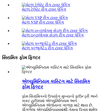
મેટલ ટેલેરેટ રીંગ ટાવર પેકિંગ
મેટલ VSP રીંગ ટાવર પેકિંગ
મેટલ ઇન્ટાલોક્સ સેડલ રીંગ ટાવર પેકિંગ
મેટલ કન્જુગેટેડ રીંગ ટાવર પેકિંગ
સિરામિક ફોમ ફિલ્ટર
એલ્યુમિનિયમ કાસ્ટિંગ માટે સિરામિક
ફોમ ફિલ્ટર
ફોમ સિરામિકનો ઉપયોગ મુખ્યત્વે ફાઉન્ડ્રી અને
કાસ્ટ હાઉસમાં એલ્યુમિનિયમ અને
એલ્યુમિનિયમ એલોયના ગાળણ માટે થાય છે.
પીગળેલા એલ્યુમિનિયમમાંથી તેમના ઉત્તમ થર્મલ