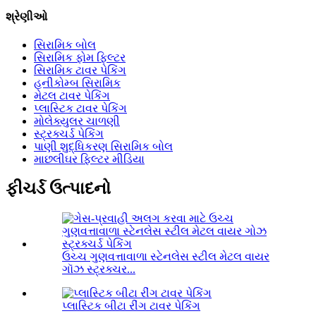
શ્રેણીઓ
સિરામિક બોલ
સિરામિક ફોમ ફિલ્ટર
સિરામિક ટાવર પેકિંગ
હનીકોમ્બ સિરામિક
મેટલ ટાવર પેકિંગ
પ્લાસ્ટિક ટાવર પેકિંગ
મોલેક્યુલર ચાળણી
સ્ટ્રક્ચર્ડ પેકિંગ
પાણી શુદ્ધિકરણ સિરામિક બોલ
માછલીઘર ફિલ્ટર મીડિયા
ફીચર્ડ ઉત્પાદનો
ઉચ્ચ ગુણવત્તાવાળા સ્ટેનલેસ સ્ટીલ મેટલ વાયર
ગૉઝ સ્ટ્રક્ચર...
પ્લાસ્ટિક બીટા રીંગ ટાવર પેકિંગ