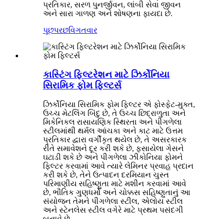
પ્રતિકાર, સરળ પુનર્જીવન, લાંબી સેવા જીવન
અને સારા ગાળણ અને શોષણના ફાયદા છે.
પૂછપરછ
વિગતવાર
કાસ્ટિંગ ફિલ્ટરેશન માટે ઝિર્કોનિયા
સિરામિક ફોમ ફિલ્ટર્સ
ઝિર્કોનિયા સિરામિક ફોમ ફિલ્ટર એ ફોસ્ફેટ-મુક્ત,
ઉચ્ચ મેટલિંગ બિંદુ છે, તે ઉચ્ચ છિદ્રાળુતા અને
મિકેનિકલ રાસાયણિક સ્થિરતા અને પીગળેલા
સ્ટીલમાંથી થર્મલ આંચકા અને કાટ માટે ઉત્તમ
પ્રતિકાર દ્વારા વર્ગીકૃત થયેલ છે, તે અસરકારક
રીતે સમાવેશને દૂર કરી શકે છે, ફસાયેલા ગેસને
ઘટાડી શકે છે અને પીગળેલા ઝીકોનિયા ફોમને
ફિલ્ટર કરવામાં આવે ત્યારે લેમિનર પ્રવાહ પ્રદાન
કરી શકે છે, તેને ઉત્પાદન દરમિયાન ચુસ્ત
પરિમાણીય સહિષ્ણુતા માટે મશીન કરવામાં આવે
છે, ભૌતિક ગુણધર્મો અને ચોક્કસ સહિષ્ણુતાનું આ
સંયોજન તેમને પીગળેલા સ્ટીલ, એલોય સ્ટીલ
અને સ્ટેનલેસ સ્ટીલ વગેરે માટે પ્રથમ પસંદગી
બનાવે છે.