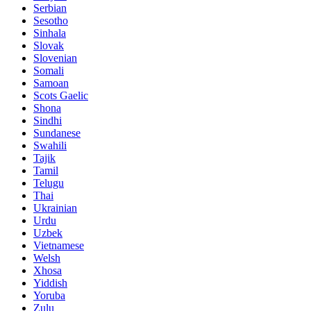
Serbian
Sesotho
Sinhala
Slovak
Slovenian
Somali
Samoan
Scots Gaelic
Shona
Sindhi
Sundanese
Swahili
Tajik
Tamil
Telugu
Thai
Ukrainian
Urdu
Uzbek
Vietnamese
Welsh
Xhosa
Yiddish
Yoruba
Zulu