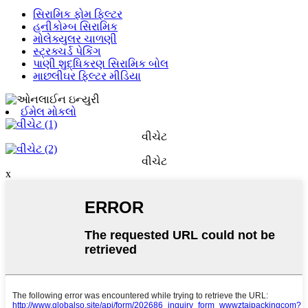
સિરામિક ફોમ ફિલ્ટર
હનીકોમ્બ સિરામિક
મોલેક્યુલર ચાળણી
સ્ટ્રક્ચર્ડ પેકિંગ
પાણી શુદ્ધિકરણ સિરામિક બોલ
માછલીઘર ફિલ્ટર મીડિયા
ઈમેલ મોકલો
વીચેટ
વીચેટ
x