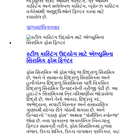
નોડ્યુલર કાસ્ટ આયર્ન કાસ્ટિંગ, ગ્રે આયર્ન
કાસ્ટિંગ અને મલેલેબલ કાસ્ટિંગ, બ્રોન્ઝ કાસ્ટિંગ
વગેરેમાંથી અશુદ્ધિઓને ફિલ્ટર કરવા માટે
રચાયેલ છે.
પૂછપરછ
વિગતવાર
સ્ટીલ કાસ્ટિંગ ઉદ્યોગ માટે એલ્યુમિના
સિરામિક ફોમ ફિલ્ટર
ફોમ સિરામિક એ ફોમ જેવું જ છિદ્રાળુ સિરામિક
છે, અને તે સામાન્ય છિદ્રાળુ સિરામિક્સ અને
હનીકોમ્બ છિદ્રાળુ સિરામિક્સ પછી વિકસિત
છિદ્રાળુ સિરામિક ઉત્પાદનોની ત્રીજી પેઢી છે. આ
હાઇ-ટેક સિરામિકમાં ત્રિ-પરિમાણીય જોડાયેલા
છિદ્રો છે, અને તેનો આકાર, છિદ્રનું કદ,
અભેદ્યતા, સપાટી વિસ્તાર અને રાસાયણિક
ગુણધર્મો યોગ્ય રીતે ગોઠવી શકાય છે, અને
ઉત્પાદનો "કઠણ ફોમ" અથવા "પોર્સેલિન સ્પોન્જ"
જેવા છે. નવા પ્રકારના અકાર્બનિક બિન-ધાતુ
ફિલ્ટર સામગ્રી તરીકે, ફોમ સિરામિકમાં હળવા
વજન, ઉચ્ચ શક્તિ, ઉચ્ચ તાપમાન પ્રતિકાર, કાટ